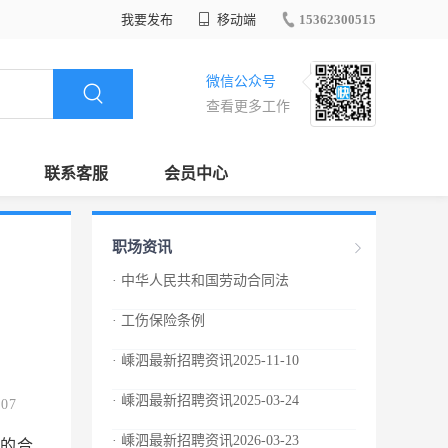
我要发布
移动端
15362300515
微信公众号
查看更多工作
联系客服
会员中心
职场资讯
· 中华人民共和国劳动合同法
· 工伤保险条例
· 嵊泗最新招聘资讯2025-11-10
· 嵊泗最新招聘资讯2025-03-24
.07
· 嵊泗最新招聘资讯2026-03-23
查时，有权查阅与劳动合同、集体合同有关的材料，有权对劳动场所进行实地检查，用人单位和劳动者都应当如实提供有关情况和材料。 劳动行政部门的工作人员进行监督检查，应当出示证件，依法行使职权，文明执法。 第七十六条 县级以上人民政府建设、卫生、安全生产监督管理等有关主管部门在各自职责范围内，对用人单位执行劳动合同制度的情况进行监督管理。 第七十七条 劳动者合法权益受到侵害的，有权要求有关部门依法处理，或者依法申请仲裁、提起诉讼。 第七十八条 工会依法维护劳动者的合法权益，对用人单位履行劳动合同、集体合同的情况进行监督。用人单位违反劳动法律、法规和劳动合同、集体合同的，工会有权提出意见或者要求纠正；劳动者申请仲裁、提起诉讼的，工会依法给予支持和帮助。 第七十九条 任何组织或者个人对违反本法的行为都有权举报，县级以上人民政府劳动行政部门应当及时核实、处理，并对举报有功